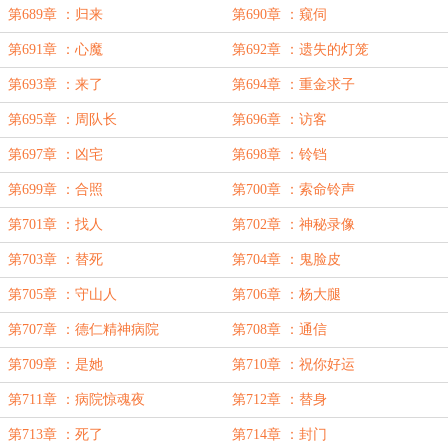
第689章 ：归来
第690章 ：窥伺
第691章 ：心魔
第692章 ：遗失的灯笼
第693章 ：来了
第694章 ：重金求子
第695章 ：周队长
第696章 ：访客
第697章 ：凶宅
第698章 ：铃铛
第699章 ：合照
第700章 ：索命铃声
第701章 ：找人
第702章 ：神秘录像
第703章 ：替死
第704章 ：鬼脸皮
第705章 ：守山人
第706章 ：杨大腿
第707章 ：德仁精神病院
第708章 ：通信
第709章 ：是她
第710章 ：祝你好运
第711章 ：病院惊魂夜
第712章 ：替身
第713章 ：死了
第714章 ：封门