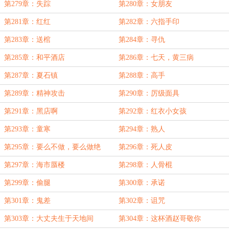
第279章：失踪
第280章：女朋友
第281章：红红
第282章：六指手印
第283章：送棺
第284章：寻仇
第285章：和平酒店
第286章：七天，黄三病
第287章：夏石镇
第288章：高手
第289章：精神攻击
第290章：厉级面具
第291章：黑店啊
第292章：红衣小女孩
第293章：童寒
第294章：熟人
第295章：要么不做，要么做绝
第296章：死人皮
第297章：海市蜃楼
第298章：人骨棍
第299章：偷腿
第300章：承诺
第301章：鬼差
第302章：诅咒
第303章：大丈夫生于天地间
第304章：这杯酒赵哥敬你