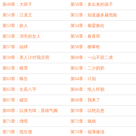
第49章：大班子
第50章：多出来的孩子
第51章：江龙王
第52章：知道越多越危险
第53章：妖人
第54章：偷梁换柱
第55章：消失的女人
第56章：春喜班
第57章：凶肆
第58章：柳掌柜
第59章：美人计对我没用
第60章：一山不容二虎
第61章：赎罪
第62章：二少奶奶
第63章：唤生
第64章：计划
第65章：生辰八字
第66章：纸人怀胎
第67章：破绽
第68章：我来了
第69章：以身为饵，英雄气概
第70章：以绝后患
第71章：绕塔
第72章：疯病
第73章：抵生债
第74章：福薄缘浅