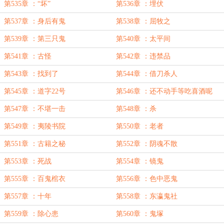
第535章 ：“坏”
第536章 ：埋伏
第537章 ：身后有鬼
第538章 ：屈牧之
第539章 ：第三只鬼
第540章 ：太平间
第541章 ：古怪
第542章 ：违禁品
第543章 ：找到了
第544章 ：借刀杀人
第545章 ：道字22号
第546章 ：还不动手等吃喜酒呢
第547章 ：不堪一击
第548章 ：杀
第549章 ：夷陵书院
第550章 ：老者
第551章 ：古籍之秘
第552章 ：阴魂不散
第553章 ：死战
第554章 ：镜鬼
第555章 ：百鬼棺衣
第556章 ：色中恶鬼
第557章 ：十年
第558章 ：东瀛鬼社
第559章 ：除心患
第560章 ：鬼塚