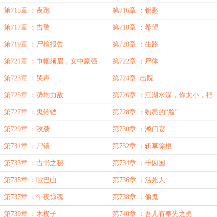
第715章 ：夜跑
第716章 ：钥匙
第717章 ：告警
第718章 ：希望
第719章 ：尸检报告
第720章 ：生路
第721章 ：巾帼须眉，女中豪强
第722章 ：尸体
第723章 ：哭声
第724章 :出院
第725章 ：势均力敌
第726章 ：江湖水深，你太小，把
握不住
第727章 ：鬼铃铛
第728章 ：熟悉的“脸”
第729章 ：敌袭
第730章 ：鸿门宴
第731章 ：尸镜
第732章 ：斩草除根
第733章 ：古书之秘
第734章 ：千囚国
第735章 ：哑巴山
第736章 ：活死人
第737章 ：午夜惊魂
第738章 ：偷鬼
第739章 ：木楔子
第740章 ：吾儿有奉先之勇