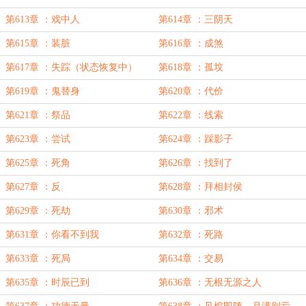
第613章 ：戏中人
第614章 ：三阴天
第615章 ：装脏
第616章 ：成煞
第617章 ：失踪（状态恢复中）
第618章 ：孤坟
第619章 ：鬼替身
第620章 ：代价
第621章 ：祭品
第622章 ：线索
第623章 ：尝试
第624章 ：踩影子
第625章 ：死角
第626章 ：找到了
第627章 ：反
第628章 ：拜相封侯
第629章 ：死劫
第630章 ：邪术
第631章 ：你看不到我
第632章 ：死路
第633章 ：死局
第634章 ：交易
第635章 ：时辰已到
第636章 ：无根无源之人