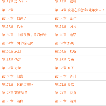
第151章:攻心为上
第152章：猜疑
第153章：
第154章:被遗忘的教室(龙年大吉！
新年快乐！)
第155章：找到了
第156章：合作
第157章：徐玉
第158章：照片
第159章：巾帼孤勇，兽师伏诛
第160章：电话
第161章：两个徐老师
第162章:奶奶
第163章:忌日
第164章：欺骗
第165章:伪装
第166章:反击
第167章:对峙
第168章:来了
第169章：旧案
第170章：算计
第171章：这能过审吗
第172章:疑惑
第173章:雨夜逃杀
第174章：替身
第175章：清白
第176章：清算