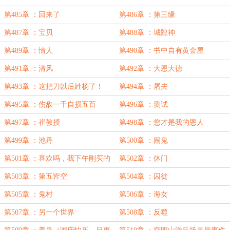
第485章 ：回来了
第486章 ：第三缘
第487章 ：宝贝
第488章 ：城隍神
第489章 ：情人
第490章 ：书中自有黄金屋
第491章 ：清风
第492章 ：大恩大德
第493章 ：这把刀以后姓杨了！
第494章 ：屠夫
（中秋节快乐！）
第495章 ：伤敌一千自损五百
第496章 ：测试
第497章 ：崔教授
第498章 ：您才是我的恩人
第499章 ：池丹
第500章 ：闹鬼
第501章 ：喜欢吗，我下午刚买的
第502章 ：休门
第503章 ：第五皆空
第504章 ：囚徒
第505章 ：鬼村
第506章 ：海女
第507章 ：另一个世界
第508章 ：反噬