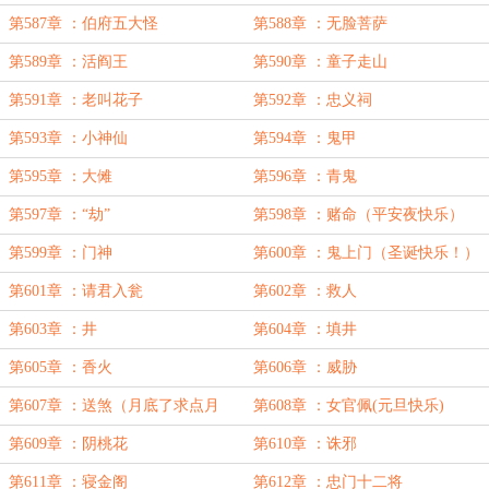
第587章 ：伯府五大怪
第588章 ：无脸菩萨
第589章 ：活阎王
第590章 ：童子走山
第591章 ：老叫花子
第592章 ：忠义祠
第593章 ：小神仙
第594章 ：鬼甲
第595章 ：大傩
第596章 ：青鬼
第597章 ：“劫”
第598章 ：赌命（平安夜快乐）
第599章 ：门神
第600章 ：鬼上门（圣诞快乐！）
第601章 ：请君入瓮
第602章 ：救人
第603章 ：井
第604章 ：填井
第605章 ：香火
第606章 ：威胁
第607章 ：送煞（月底了求点月
第608章 ：女官佩(元旦快乐)
票）
第609章 ：阴桃花
第610章 ：诛邪
第611章 ：寝金阁
第612章 ：忠门十二将