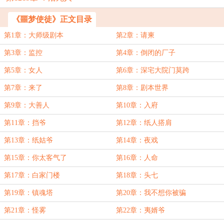
《噩梦使徒》正文目录
第1章：大师级剧本
第2章：请柬
第3章：监控
第4章：倒闭的厂子
第5章：女人
第6章：深宅大院门莫跨
第7章：来了
第8章：剧本世界
第9章：大善人
第10章：入府
第11章：挡爷
第12章：纸人搭肩
第13章：纸姑爷
第14章：夜戏
第15章：你太客气了
第16章：人命
第17章：白家门楼
第18章：头七
第19章：镇魂塔
第20章：我不想你被骗
第21章：怪雾
第22章：夷婿爷