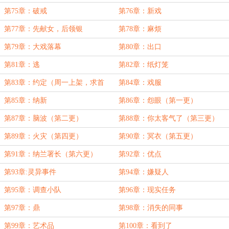
第75章：破戒
第76章：新戏
第77章：先献女，后领银
第78章：麻烦
第79章：大戏落幕
第80章：出口
第81章：逃
第82章：纸灯笼
第83章：约定（周一上架，求首
第84章：戏服
订！！）
第85章：纳新
第86章：怨眼（第一更）
第87章：脑波（第二更）
第88章：你太客气了（第三更）
第89章：火灾（第四更）
第90章：冥衣（第五更）
第91章：纳兰署长（第六更）
第92章：优点
第93章:灵异事件
第94章：嫌疑人
第95章：调查小队
第96章：现实任务
第97章：鼎
第98章：消失的同事
第99章：艺术品
第100章：看到了