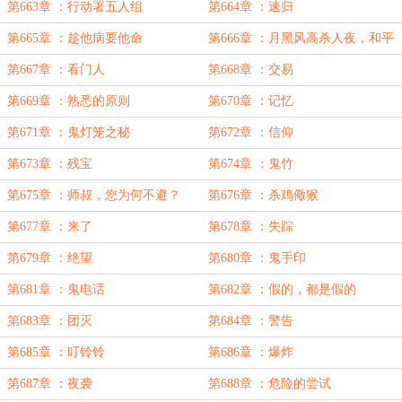
乐！）
第663章 ：行动署五人组
第664章 ：速归
第665章 ：趁他病要他命
第666章 ：月黑风高杀人夜，和平
酒店遇故人
第667章 ：看门人
第668章 ：交易
第669章 ：熟悉的原则
第670章 ：记忆
第671章 ：鬼灯笼之秘
第672章 ：信仰
第673章 ：残宝
第674章 ：鬼竹
第675章 ：师叔，您为何不避？
第676章 ：杀鸡儆猴
第677章 ：来了
第678章 ：失踪
第679章 ：绝望
第680章 ：鬼手印
第681章 ：鬼电话
第682章 ：假的，都是假的
第683章 ：团灭
第684章 ：警告
第685章 ：叮铃铃
第686章 ：爆炸
第687章 ：夜袭
第688章 ：危险的尝试