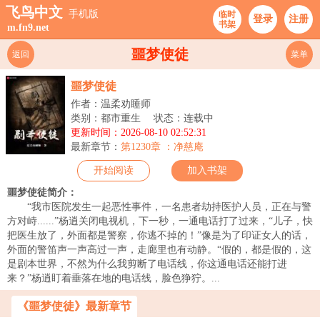
飞鸟中文
手机版
临时
登录
注册
书架
m.fn9.net
噩梦使徒
返回
菜单
噩梦使徒
作者：温柔劝睡师
类别：都市重生
状态：连载中
更新时间：2026-08-10 02:52:31
最新章节：
第1230章 ：净慈庵
开始阅读
加入书架
噩梦使徒简介：
“我市医院发生一起恶性事件，一名患者劫持医护人员，正在与警
方对峙......”杨逍关闭电视机，下一秒，一通电话打了过来，“儿子，快
把医生放了，外面都是警察，你逃不掉的！”像是为了印证女人的话，
外面的警笛声一声高过一声，走廊里也有动静。“假的，都是假的，这
是剧本世界，不然为什么我剪断了电话线，你这通电话还能打进
来？”杨逍盯着垂落在地的电话线，脸色狰狞。...
《噩梦使徒》最新章节