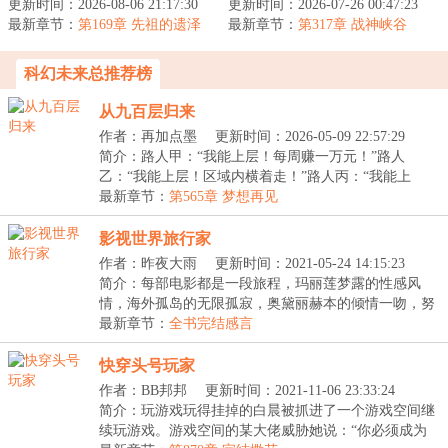
更新时间：2026-08-06 21:17:30
统】+【文明建设】一艘
更新时间：2026-07-26 00:47:23
新娘身材巨好！坏消息，
最新章节：
国际邮轮在公海遭遇意
第169章 先祖的遗泽
最新章节：
我老婆不允许我去夜店酒
第317章 战神峡谷
外，船上的六千名...
吧KTV！好...
科幻未来总推荐榜
从九百层归来
作者：再加点墨
更新时间：2026-05-09 22:57:29
简介：路人甲：“我能上层！每周赚一万元！”路人
乙：“我能上层！区域内横着走！”路人丙：“我能上
层！...
最新章节：
第565章 梦想再见
影视世界旅行家
作者：昨夜大雨
更新时间：2021-05-24 14:15:23
简介：每部电影都是一段旅程，玛丽莲梦露的性感风
情，海外孤岛的无限孤寂，奥黛丽赫本的倾情一吻，努
力活...
最新章节：
全书完结感言
快穿头号玩家
作者：BB邦邦
更新时间：2021-11-06 23:33:24
简介：玩游戏玩得挂掉的白晨被抓进了一个游戏空间继
续玩游戏。游戏空间的某大佬威胁她说：“你必须成为