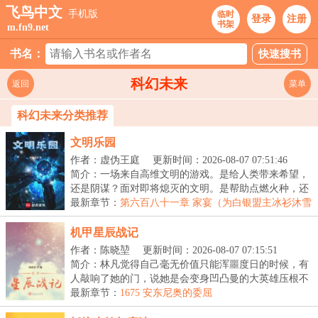
飞鸟中文
手机版
临时
登录
注册
书架
m.fn9.net
书名：
科幻未来
返回
菜单
科幻未来分类推荐
文明乐园
作者：虚伪王庭
更新时间：2026-08-07 07:51:46
简介：一场来自高维文明的游戏。是给人类带来希望，
还是阴谋？面对即将熄灭的文明。是帮助点燃火种，还
是...
最新章节：
第六百八十一章 家宴（为白银盟主冰衫沐雪
加更）（四合一）
机甲星辰战记
作者：陈晓堃
更新时间：2026-08-07 07:15:51
简介：林凡觉得自己毫无价值只能浑噩度日的时候，有
人敲响了她的门，说她是会变身凹凸曼的大英雄压根不
相...
最新章节：
1675 安东尼奥的委屈