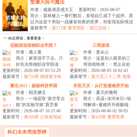
堑壕大栓与魔法
作者：咸嘉湖灵感大王
更新时间：2026-08-07
03:10:26
简介：莫林被人一拳打醒后，发现自己成了个战俘。原
以为这是个类似一战爆发前夜的世界，却发现实际情况
比...
最新章节：
第571章 教导部队：我已启动！
<< 向左滑动，查看更多：
还能保送怪物职业学院？
三塔游戏
作者：鹿人戛
作者：更从心
简介：家里混不下去。只
简介：这是别人眼里的三
好先去怪物职业学院读
塔游戏铁律：：禁止在欲
更新时间：2026-08-07 03:53:29
书。最终，我在大家一声
更新时间：2026-08-05 16:02:43
塔里制造杀戮，欲塔是一
最新章节：
声天才的称赞中迷失了自
第726章 猜猜谁没有
最新章节：
座充满爱的塔，请用爱来
第六百三十二章 地堡
收到邀请
己，走上了不...
众人的努力。
攀登欲塔。...
重生2013：超级科技帝国
末世天灾：从打造避难所开始
作者：昭灵驷玉
作者：夏天的葡萄
简介：一场提取“真空零点
简介：高温+冰河末日+地
能”的实验导致“真空衰
球解体+避难所升级极端
更新时间：2026-08-07 10:25:40
变”，由此引发宇宙级灾
更新时间：2026-08-06 02:30:03
气候灾难交替出现，地表
最新章节：
难，陆安作为人类唯一的
第569章 公布发现硅
最新章节：
生物灭绝，人类文明走向
第429章 繁荣世界
基生命，轰动全人类
幸存者穿...
末日。苏武...
科幻未来周推荐榜