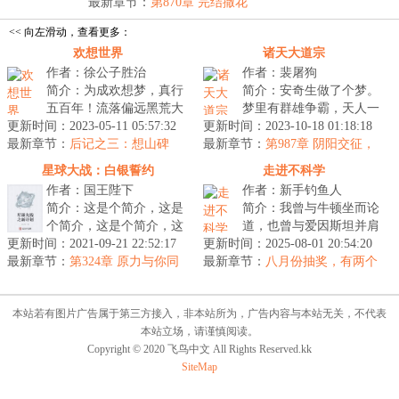
游...
最新章节：
第870章 完结撒花
<< 向左滑动，查看更多：
欢想世界
诸天大道宗
作者：徐公子胜治
作者：裴屠狗
简介：为成欢想梦，真行
简介：安奇生做了个梦。
五百年！流落偏远黑荒大
梦里有群雄争霸，天人一
更新时间：2023-05-11 05:57:32
陆的东国少年华真行，某
更新时间：2023-10-18 01:18:18
剑落星斗。有百鬼日行，
最新章节：
日梦见了五百年后的世
后记之三：想山碑
最新章节：
妖魔霍乱人间，长眉道人
第987章 阴阳交征，
界。在那个世...
太极乃生（五）
手持木剑斩...
星球大战：白银誓约
走进不科学
作者：国王陛下
作者：新手钓鱼人
简介：这是个简介，这是
简介：我曾与牛顿坐而论
个简介，这是个简介，这
道，也曾与爱因斯坦并肩
更新时间：2021-09-21 22:52:17
是个简介，这是个简
更新时间：2025-08-01 20:54:20
齐行。我弄乱过普朗克的
最新章节：
介。...
第324章 原力与你同
最新章节：
发型，也曾为张仲景的
八月份抽奖，有两个
在
活动！
《伤寒杂病论...
本站若有图片广告属于第三方接入，非本站所为，广告内容与本站无关，不代表
本站立场，请谨慎阅读。
Copyright © 2020 飞鸟中文 All Rights Reserved.kk
SiteMap