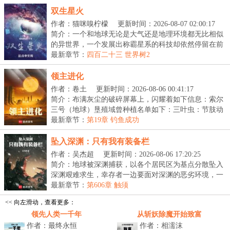
双生星火
作者：猫咪嗅柠檬
更新时间：2026-08-07 02:00:17
简介：一个和地球无论是大气还是地理环境都无比相似
的异世界，一个发展出称霸星系的科技却依然停留在前
现...
最新章节：
四百二十三 世界树2
领主进化
作者：卷土
更新时间：2026-08-06 00:41:17
简介：布满灰尘的破碎屏幕上，闪耀着如下信息：索尔
三号（地球）垦殖域曾种植名单如下：三叶虫：节肢动
物...
最新章节：
第19章 钓鱼成功
坠入深渊：只有我有装备栏
作者：吴杰超
更新时间：2026-08-06 17:20:25
简介：地球被深渊捕获，以各个居民区为基点分散坠入
深渊艰难求生，幸存者一边要面对深渊的恶劣环境，一
边...
最新章节：
第606章 触须
<< 向左滑动，查看更多：
领先人类一千年
从斩妖除魔开始致富
作者：最终永恒
作者：相濡沫