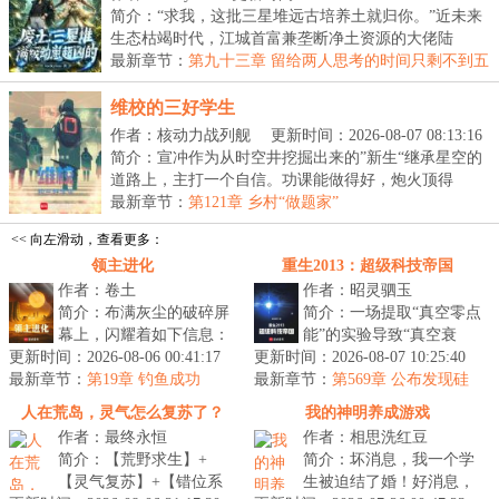
简介：“求我，这批三星堆远古培养土就归你。”近未来
生态枯竭时代，江城首富兼垄断净土资源的大佬陆
宴，...
最新章节：
第九十三章 留给两人思考的时间只剩不到五
秒
维校的三好学生
作者：核动力战列舰
更新时间：2026-08-07 08:13:16
简介：宣冲作为从时空井挖掘出来的”新生“继承星空的
道路上，主打一个自信。功课能做得好，炮火顶得
住，...
最新章节：
第121章 乡村“做题家”
<< 向左滑动，查看更多：
领主进化
重生2013：超级科技帝国
作者：卷土
作者：昭灵驷玉
简介：布满灰尘的破碎屏
简介：一场提取“真空零点
幕上，闪耀着如下信息：
能”的实验导致“真空衰
更新时间：2026-08-06 00:41:17
索尔三号（地球）垦殖域
更新时间：2026-08-07 10:25:40
变”，由此引发宇宙级灾
最新章节：
曾种植名单如下：三叶
第19章 钓鱼成功
最新章节：
难，陆安作为人类唯一的
第569章 公布发现硅
虫：节肢动物...
基生命，轰动全人类
幸存者穿...
人在荒岛，灵气怎么复苏了？
我的神明养成游戏
作者：最终永恒
作者：相思洗红豆
简介：【荒野求生】+
简介：坏消息，我一个学
【灵气复苏】+【错位系
生被迫结了婚！好消息，