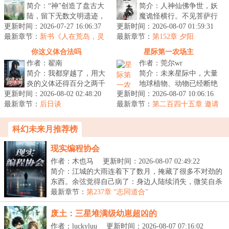
简介：“神”创造了盘古大
简介：人神仙佛争世，妖
陆，留下无数文明遗迹，
魔诡怪横行。不见菩萨行
更新时间：2026-07-27 16:06:37
散播海量天材地宝。当人
更新时间：2026-08-07 01:59:31
善果，唯有恶魔在人间。
最新章节：
类满怀雄心壮志，意图闯
新书《人在荒岛，灵
最新章节：
斩尽妖魔乾坤净，浮屠九
第152章 夕阳
气怎么复苏了？》以及515打折活
荡盘古大...
天神鬼惊。...
你这义体合法吗
星际第一农场主
动
作者：翟南
作者：莞尔wr
简介：我都穿越了，用大
简介：未来星际中，大量
炎的义体还得百分之两千
地球植物、动物已经断绝
更新时间：2026-08-02 02:48:20
的关税？用哥联义体我还
更新时间：2026-08-07 10:06:16
传承。重生后，关遗珠从
最新章节：
没医保？无线上网还tm的
后日谈
最新章节：
继承一颗荒废星球开始，
第二百四十五章 邀请
得交专利费...
感受
让断绝的地...
科幻未来月推荐榜
现实编程协会
作者：木也马
更新时间：2026-08-07 02:49:22
简介：江城的大雨连着下了数月，掩藏了很多不对劲的
东西。余弦觉得自己病了：身边人陆续消失，微笑自杀
案...
最新章节：
第237章 “志同道合”
废土：三星堆满级幼崽超凶的
作者：luckyluu
更新时间：2026-08-07 07:16:02