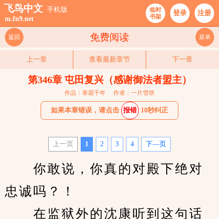
飞鸟中文
手机版
临时
登录
注册
书架
m.fn9.net
免费阅读
返回
菜单
上一章
查看最新章节
下一章
第346章 屯田复兴（感谢御法者盟主）
作品：寒霜千年
作者：一片雪饼
如果本章错误，请点击
报错
10秒纠正
上一页
1
2
3
4
下—页
　　你敢说，你真的对殿下绝对
忠诚吗？！
　　在监狱外的沈康听到这句话