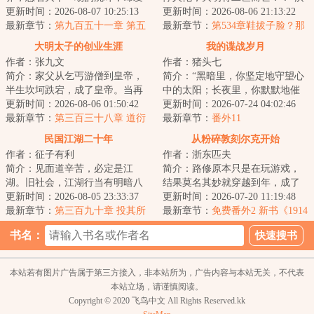
现自己竟然成了被群起而攻之的
更新时间：2026-08-07 10:25:13
武二十五年九月，朱元璋欲立朱
更新时间：2026-08-06 21:13:22
太子。知道太子...
最新章节：
第九百五十一章 第五
允炆为皇太...
最新章节：
第534章鞋拔子脸？那
部队的胜利
个xxx给咱画的？咱要诛他九族！
大明太子的创业生涯
我的谍战岁月
【求月票啊】
作者：张九文
作者：猪头七
简介：家父从乞丐游僧到皇帝，
简介：“黑暗里，你坚定地守望心
半生坎坷跌宕，成了皇帝。当再
中的太阳；长夜里，你默默地催
一次回忆起创业时期，朱标总会
更新时间：2026-08-06 01:50:42
生黎明的曙光；虎穴中，你忍辱
更新时间：2026-07-24 04:02:46
想起，那时的父...
最新章节：
第三百三十八章 道衍
负重，周旋待...
最新章节：
番外11
与因果
民国江湖二十年
从粉碎敦刻尔克开始
作者：征子有利
作者：浙东匹夫
简介：见面道辛苦，必定是江
简介：路修原本只是在玩游戏，
湖。旧社会，江湖行当有明暗八
结果莫名其妙就穿越到年，成了
门之说。明八门：金评彩挂，皮
更新时间：2026-08-05 23:33:37
一名陆军下士。刚一睁眼，上司
更新时间：2026-07-20 11:19:48
团调柳。暗八门：...
最新章节：
第三百九十章 投其所
就告诉他：“你...
最新章节：
免费番外2 新书《1914
好
从否决施里芬计划开始》已上传
书名：
本站若有图片广告属于第三方接入，非本站所为，广告内容与本站无关，不代表
本站立场，请谨慎阅读。
Copyright © 2020 飞鸟中文 All Rights Reserved.kk