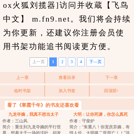
ox火狐刘揽器]访问并收蔵【飞鸟
中文】 m.fn9.net。我们将会持续
为你更新，还建议你注册会员使
用书架功能追书阅读更方便。
上一页
1
2
3
4
下—页
上一章
查看目录
下一章
临时书架
加入书签
回顶部↑
看了《寒霜千年》的书友还喜欢看
九龙夺嫡，我真不想当太子
大明：让你死谏，你怎么真死
作者：三山风
作者：守柴炉
啊？
简介：重生到九龙夺嫡的平行世
简介：“朱重八！你宠庶弃嫡，有
界，想着大干一场的沈叶，却发
悖人伦，大明将二世而亡！！”洪