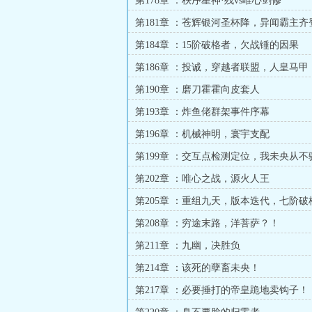
第178章 ：秩序星神·残vs唯心剑修
第181章 ：苍辉银河圣杯降，异闻霸主齐
第184章 ：15阶破格者，欠战锤的因果
第186章 ：投诚，穿越者联盟，人皇马甲
第190章 ：磨刀霍霍向皮套人
第193章 ：炸鱼佬群架事件序幕
第196章 ：机械神明，寰宇支配
第199章 ：交互点检测定位，我未央从不
第202章 ：唯心之战，源火人王
第205章 ：重组九天，版本迭代，七阶破
第208章 ：穷途末路，洋菩萨？！
第211章 ：九幽，决胜负
第214章 ：该死的孽畜未央！
第217章 ：必要捶打的帝皇跪地卖钩子！