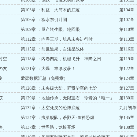
第100章 ：试探，仙魔未央的家乡
第101
第103章 ：利益，大筒木的底蕴
第104
第106章 ：祸水东引计划
第107
第109章 ：量产转生眼、轮回眼
第110
第112章 ：内卷三期，坑杀未央进行时
第113
第115章 ：前世道果，白矮星战体
第116
时空
第118章 ：内卷四期，机械飞升，神降之日
第119
の友
第121章 ：大爆！丰厚收获！
第122
束！
变
孟弈数据汇总（免费章）
第124章
第126章 ：未央破大防，群贤毕至的七阶
第127
获
第129章 ：地仙传承，无限宝石，珍贵的「唯一」
第130章
第132章 ：太空死灵的恐怖底蕴
九月初单
第134章 ：虫巢舰队，杀戮天·血神恐虐
第135
终）
第137章 ：世界路，龙族开场
第138