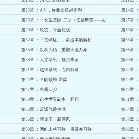
第20章 ：别人恐惧我贪婪
第21章 
第23章 ：A哥，你要支棱起来啊！
第24章
第26章 ：「长生基因·二型（忆威斯克——划
第27章
掉！）」
第29章 ：蜕变，补全短板
第30章
第32章 ：「失熵症」，命途本质解析
第33章
第35章 ：以我为始，重塑天地万象
第36章
第38章 ：人才辈出，群贤毕至
第39章
第41章 ：超级系统，点击就送
第42章
第44章 ：全能领域·孟弈
第45章 
第47章 ：白魔归乡
第48章
第50章 ：衍生世界副本，开启！
第51章
第53章 ：反派气质拉满
第54章
第56章 ：新鬼王，新画风
第57章
第59章 ：网红上将可往，孟某亦可往
第60章