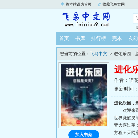
将本站设为首页
收藏飞鸟官网
首页
书库
排行榜
完本
玄幻
您当前的位置：
飞鸟中文
-> 进化乐园，
进化
作者：喵
更新时间：202
进化乐园，
欢迎来
世界觉醒灵
弈大喜过望
方程＋天网
加入书架