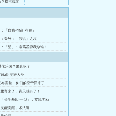
恐？指挑战蓝
你干的！欺诈
级版，您就是
章 ：「自我·宿命·存在」
5章 ：晋升；「假说」之境
2章 ：「望」：谁骂孟弈我杀谁！
进化乐园？果真嘛？
：万劫阴灵难入圣
安布雷拉，你们的皇帝回来了
 ：孟弈来了，青天就有了！
 ：「长生基因·一型」，支线奖励
 ：灵能觉醒，术法道