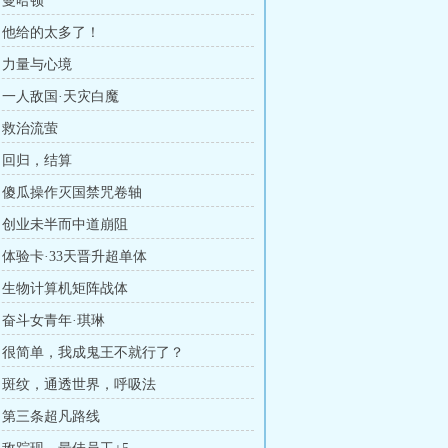
：曼哈顿
 ：他给的太多了！
 ：力量与心境
 ：一人敌国·天灾白魔
 ：救治流萤
 ：回归，结算
 ：傻瓜操作灭国禁咒卷轴
 ：创业未半而中道崩阻
：体验卡·33天晋升超单体
 ：生物计算机矩阵战体
 ：奋斗女青年·琪琳
 ：很简单，我成鬼王不就行了？
 ：斑纹，通透世界，呼吸法
 ：第三条超凡路线