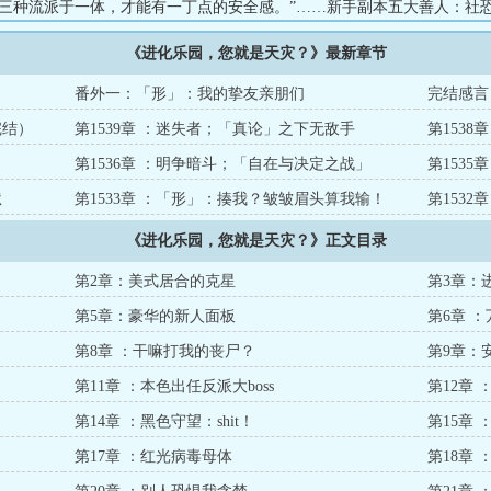
集三种流派于一体，才能有一丁点的安全感。”……新手副本五大善人：社
吗？大筒木宗家：我真傻，真的，当初就不该信那家伙！恐虐：我知道是
《进化乐园，您就是天灾？》最新章节
空间的锁链是你给的！乐园玩家：混沌大魔+太空死灵+泰伦虫族的融合升
’的孟弈：住口！你们不要在这给我哇哇叫！...
番外一：「形」：我的挚友亲朋们
完结感言
完结）
第1539章 ：迷失者；「真论」之下无敌手
第1538
第1536章 ：明争暗斗；「自在与决定之战」
第153
狱
第1533章 ：「形」：揍我？皱皱眉头算我输！
第153
《进化乐园，您就是天灾？》正文目录
第2章：美式居合的克星
第3章：
第5章：豪华的新人面板
第6章 
第8章 ：干嘛打我的丧尸？
第9章：
第11章 ：本色出任反派大boss
第12章
第14章 ：黑色守望：shit！
第15章
第17章 ：红光病毒母体
第18章