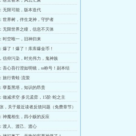
章 ：纷至沓来，风云汇聚
章 ：无限可能，版本迭代
章 ：世界树，伴生龙神，守护者
章 ：无限世界之瞳，信息不灭体
章 ：时空唯一，旧神归来
章 ：爆了！爆了！库库爆金币！
章 ，信仰污染，时光伟力，鬼神族
章 ：吾心吾行澄如明镜，ss称号！副本结
 ：旅行青蛙·流萤
章 ：孽畜黑塔，知识的昂贵
 ：做减求空·多元孟弈，15阶·蛇之主
张，关于最近读者反馈问题（免费章节）
章 ：神魔相生，四小贩的反应
章 ：渡人、渡己、渡心