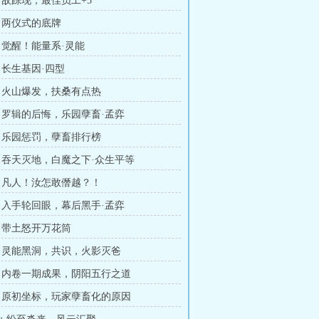
 ：敌踪现，最佳员工+5
 ：两仪式的底牌
 ：觉醒！能量系·灵能
：长生基因·四型
 ：火山爆发，扶桑有点热
 ：罗辑的后悔，乐园孽畜·孟弈
 ：乐园惩罚，孽畜排行榜
 ：吞天灭地，白魔之下·众生平等
 ：凡人！汝怎敢僭越？！
 ：入手轮回眼，幕后黑手·孟弈
 ：带土怒开万花筒
 ：灵能黑洞，共识，火影灭爸
 ：内卷一期成果，阴阳五行之道
 ：原初坐标，玩家孽畜化的原因