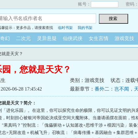
账号：
密码
温馨提示：更多作品，请搜索查找
临时书架
我的书架
奇幻
二次元
灵异悬疑
仙侠武侠
女生言情
游戏竞技
您就是天灾？
乐园，您就是天灾？
花生
类别：游戏竞技
状态：连载
6-06-28 17:45:42
最新章节：
番外二：岂不闻，
路？
您就是天灾？简介：
到「进化乐园」。在这里，你可以探究生命的极限，你可以见证文明的兴
能，时刻担心被银河帝国处决或亚空间大魔附体。当邀请函摆在面前，性格
：“果真吗？”控制流：「傀儡驱动＋认知篡改+思维干涉＋模因污染」装
意志+无限改造＋机械飞升」召唤流：「病毒传播＋基因融合＋集群思维