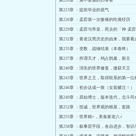
第220章 ：臭不要脸的归零者
第223章 ：提前毕业的底气
第226章 ：孟弈第一次惨痛的吃瘪经历
第229章 ：孟弈与帝皇，死去的「神·孟
第232章 ：黄老汉黑历史的由来，我要看
河！
第235章 ：变数，战锤结束（本卷终）
第237章 ：所谓天才，鸠占鹊巢，新主
第240章 ：消失的世界修复，缴获天王
第243章 ：世界之王，取得联系的第一位
第246章 ：初步达成一致（女装赌注！）
第249章 ：原始博士，版本迭代，北斗司
第252章 ：投诚，世界观的根基，套路
第255章 ：世界精×，美食家老八√
第258章 ：叙事层手段，各自进步，智识