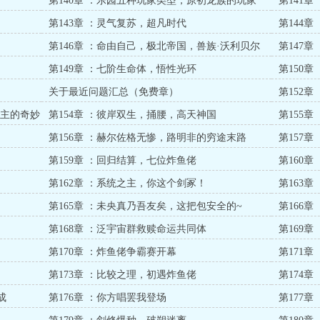
第140章 ：乐园五种玩家类型，原初龙族的玩家
第141
第143章 ：灵气复苏，超凡时代
第144章
第146章 ：命由自己，极北帝国，兽族·沃利贝尔
第147
第149章 ：七阶生命体，悟性光环
第150
关于最近问题汇总（免费章）
第152
家主的奇妙
第154章 ：彼岸双生，捅腰，高天神国
第155
第156章 ：赫尔佐格无惨，路明非的穷途末路
第157
港
第159章 ：回归结算，七位炸鱼佬
第160
第162章 ：系统之主，你这个剑冢！
第163
第165章 ：未央真乃吾友矣，这把包安全的~
第166
第168章 ：泛宇宙群救赎命运共同体
第169
第170章 ：炸鱼佬争霸赛开幕
第171
第173章 ：比较之理，初遇炸鱼佬
第174章
成
第176章 ：你方唱罢我登场
第177