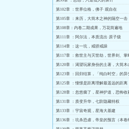
第99章 ：恩怨，六道仙人的算计
第102章 ：世界位格，佛子·观自在
第105章 ：来历，大筒木之神的隔空一击
第108章：内卷二期成果，万花筒遍地
第111章 ：阿尔法，本质流出·原子级
第114章 ：这一坑，戒骄戒躁
第117章 ：救世主与灭世劫，世界剑、掌
第120章 ：渴望玩家身份的土著，大筒木
第123章 ：回归结算，「纯白时空」的异
第125章 ：憧憬是距离理解最遥远的距离
第128章 ：忽悠瘸了，星神护道，恐怖收
第131章 ：质变升华，七阶隐藏特权
第133章 ：宇宙奇观，星海大基建
第136章 ：坑杀恐虐，帝皇的预言（本卷