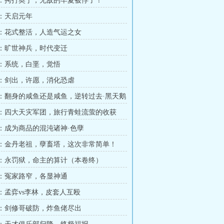
章 ：拷打奥丁，无敌的牢夏被俘了！
 ：天启元年
章 ：花式整活，人造气运之女
章 ：旷世神兵，时代变迁
章 ：系统，白垩，觉悟
章 ：剑出，许愿，消化恐虐
章 ：翻身的咸鱼还是咸鱼，逆转过去·黑天鹅
章 ：四大天灾军团，旅行青蛙流萤的收获
章 ：成为商品的混沌诸神·色孽
章 ：金丹老祖，孽畜塔，这次非常简单！
章 ：永罚狱，命主的算计（本卷终）
章 ：冤家路窄，各显神通
 ：孟弈vs李林，皮套人互殴
章 ：剑修哥破防，炸鱼佬尽出