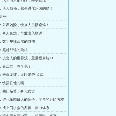
章 ：天才俱乐部归降，终极福报
章 ：诸天隐秘，都是进化乐园的错！
几张
章 ：外界凶险，快来人皇幡避难！
章 ：令人智熄，牢孟出入根源
章 ：数字规律武器的恐怖
章 ：超越战锤的粪坑
章 ：皮套人的世界观，重量级粪坑+1
章 ：秦二世，啊？我？！
章 ：未雨绸缪，无耻老赖·孟弈
章 ：快捂住他的嘴！
章 ：回归结算，身化盘古
章 ：进化乐园最大的乐子，牢萤的升阶考核
章 ：找上门求救的罗辑，原力体系