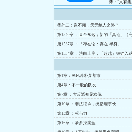
弈：“只有
星五大副本
者！禁锢亚
天灾？‘社恐
番外二：岂不闻，天无绝人之路？
第1540章 ：直至永远；新的「真论」（
第1537章 ：「存在论：存在·半身」
第1534章 ：洗白上岸；「超越」锒铛入
第1章：民风淳朴巢都市
第4章：不一般的队友
第7章 ：大反派初见端倪
第10章 ：非法继承，统括理事长
第13章 ：权与力
第16章 ：潘多拉魔盒