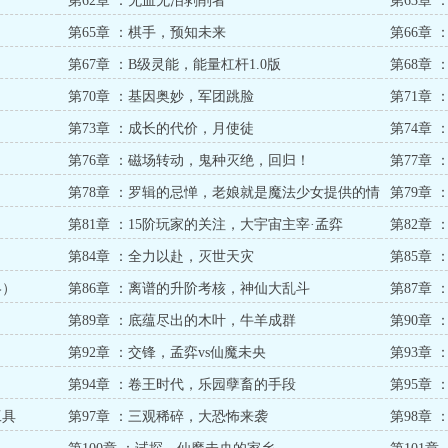
第62章 ：无血无泪剥削者
第63章
第65章 ：棋手，预知未来
第66章
第67章 ：B级灵能，能量杠杆1.0版
第68章
第70章 ：基因奥妙，军团跳脸
第71章 
第73章 ：成长的代价，月使徒
第74章
第76章 ：磁场转动，鬼种灭绝，回归！
第77章
第78章 ：罗辑的忌惮，老娘就是魔法少女提供的情
第79章
报
第81章 ：15阶玩家的关注，大宇宙主宰·孟弈
第82章
第84章 ：全力以赴，灭世天灾
第85章
终）
第86章 ：离谱的升阶考核，神仙大乱斗
第87章
第89章 ：底蕴尽出的木叶，牛羊成群
第90章
第92章 ：交锋，孟弈vs仙魔未央
第93章
第94章 ：卷王时代，乐园孽畜的手段
第95章
工具
第97章 ：三观稀碎，大恐怖来袭
第98章