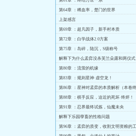
第61章 ：终结万世一系
第64章 ：稀血率，楚门的世界
上架感言
第69章 ：超凡因子，新手村本质
第72章 ：白学战体2.0方案
第75章 ：岛碎，陆沉，S级称号
解释下为什么孟弈没杀芙兰朵露和两仪式
第80章 ：流萤的机缘
第83章 ：规则星神·虚空龙！
第86章 ：星神对孟弈的本质解析（本卷
第88章 ：棋手反应，迫近的死坏·终烬！
第91章 ：忍界最终试炼，仙魔未央
解释下乐园孽畜的性格问题
第96章 ：孟弈的质变，收割文明资粮的