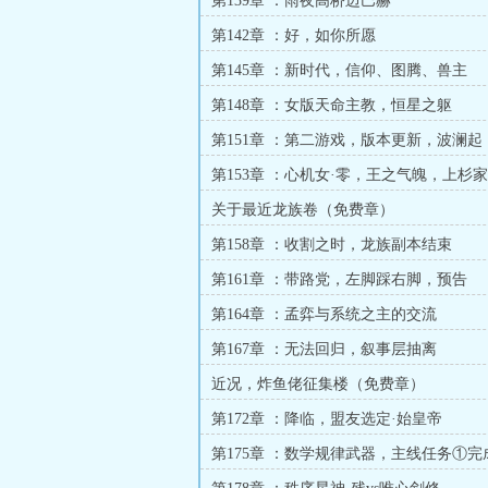
第139章 ：雨夜高桥迈巴赫
第142章 ：好，如你所愿
第145章 ：新时代，信仰、图腾、兽主
第148章 ：女版天命主教，恒星之躯
第151章 ：第二游戏，版本更新，波澜起
第153章 ：心机女·零，王之气魄，上杉
机缘
关于最近龙族卷（免费章）
第158章 ：收割之时，龙族副本结束
第161章 ：带路党，左脚踩右脚，预告
第164章 ：孟弈与系统之主的交流
第167章 ：无法回归，叙事层抽离
近况，炸鱼佬征集楼（免费章）
第172章 ：降临，盟友选定·始皇帝
第175章 ：数学规律武器，主线任务①完