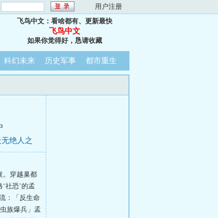
：
用户注册
飞鸟中文：看啥都有、更新最快
飞鸟中文
如果你觉得好，恳请收藏
科幻未来
历史军事
都市重生
中
天无绝人之
衰。穿越巢都
‘社恐’的孟
备流：「反生命
＋虫族爆兵」孟