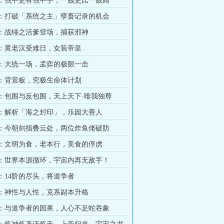
章 ：强中更有强中手，一贱更比一贱高
章 ：打破「系统之主」孽畜记录的机会
章 ：战锤之活爹登场，捕获邪神
章 ：黄老汉受难日，女装帝皇
章 ：大统一场，孟弈的极限一击
章 ：背景板，究极生命体计划
章 ：包围与反包围，天上天下·唯我独尊
章 ：解析「海之封印」，乐园大善人
章 ：今朝剑指叠云处，两位炸鱼佬破防
章 ：文明为食，老本行，美食的俘虏
章 ：世界本源循环，宇宙内再无敌手！
 ：14阶的尽头，将道争者
章 ：神性与人性，克系副本升格
章 ：与道争者的因果，人心不足蛇吞象