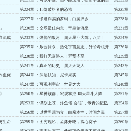
第221章 ：可以不活、但不能没活，提前毕业的奖
第222
励
第224章 ：15阶破格者的恐怖
第225
第227章 ：惨遭诈骗的罗辑，白魔归乡
第228
弈」
第230章 ：全场最佳内鬼，帝皇轮流坐
第231
血流成
第233章 ：燃烧的银河，周天星斗大阵，八阶！
第234
第235章 ：乐园抹杀，活化宇宙意志，升阶考核开
第236
启
第238章 ：殴打无辜路人！群贤毕至
第239
第241章 ：真正的历史，屠灭天龙人
第242
炸鱼佬
第244章 ：深层认知，尼卡果实
第245
第247章 ：可观测宇宙，世界之大
第248
命
第250章 ：星神族群，宏观掌控·周天星斗大阵
第251
第253章 ：谋划上苍，炸鱼佬‘会晤’，帝青的记忆
第254章
第256章 ：以世界观为食，白魔本性，时间之毒
第257
与生命
第259章 ：图穷现匕，孟弈开吃，掏心窝子
第260