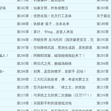
第179章 ：剑修爆种，破朔迷离
第180
登场
第182章 ：仙秦文明，炸鱼佬整活
第183
第185章 ：优势在我！先天打工圣体
关于最近
第188章 ：执棋者·落子，击杀名单
第189
第191章 ：算计、卡bug，皮套人来送
第192
第194章 ：闭锁世界·反乌托邦（国庆爆更宣言，完
第195
不成女装！）
第197章 ：空间降维武器，黑洞生成器，原初群星
第198
（日万成功！）
骗人！
第200章 ：阿赖耶屈服，磁场颠佬颠起来了！
第201
第203章 ：两仪式之死，败磁场颠佬
第204
格+
第206章 ：别离，孟弈的獠牙，发胶手·启动！
第207
第209章 ：三大纪元执政者，佛，奇迹光辉之主
第210
第212章 ：型月副本结束，「律之主」的奖励
第213
第215章 ：与系统之主的第二次接触（日万7/7！）
第216
第218章 ：乐园新手村的道德低洼地
第219