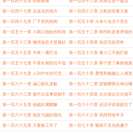
第一百四十五章 你敢偷袭
第一百四十六章 高凌生是个蠢货
第一百四十七章 去该去的地方
第一百四十八章 士航的世家大族
第一百四十九章 厂子里的热闹
第一百五十章 斗来斗去没个安生
第一百五十一章 小两口独处的时间
第一百五十二章 韩伟松是来求情的
不能被打扰
第一百五十三章 懂得放弃才是最好
第一百五十四章 初恋无疾而终
的选择
第一百五十五章 半夜一通忙活
第一百五十六章 看小三不能打架
第一百五十七章 不靠长相段位不低
第一百五十八章 两个惹了麻烦就跑
的白莲
的人
第一百五十九章 人到中年的可悲
第一百六十章 爱情和婚姻让人感觉
可怕
第一百六十一章 诚心赔礼道歉
第一百六十二章 贺铭卿再次伸出橄
榄枝
第一百六十三章 做不出实事屁都不
第一百六十四章 次次保证次次做不
是
到
第一百六十五章 他媳妇属貔貅
第一百六十六章 还没开讲就跑完了
第一百六十七章 他在为媳妇报仇
第一百六十八章 风雨持续半月
第一百六十九章 又要换工作了
第一百七十章 脑袋不灵光的傻子