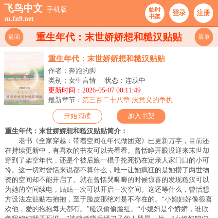
飞鸟中文
手机版
临时
登录
注册
书架
m.fn9.net
重生年代：末世娇娇想和糙汉贴贴
返回
菜单
重生年代：末世娇娇想和糙汉贴贴
作者：奔跑的脚
类别：女生言情
状态：连载中
更新时间：2026-05-07 00:11:49
最新章节：
第三百二十八章 没意义的争执
开始阅读
加入书架
重生年代：末世娇娇想和糙汉贴贴简介：
老书《全家穿越：带着空间在年代做团宠》已更新万字，目前还
在持续更新中，有喜欢的书友可以去看看。曾恬睁开眼没迎来末世却
穿到了架空年代，还是个被后娘一棍子抡死扔在定亲人家门口的小可
怜。这一切对曾恬来说都不算什么，唯一让她疯狂的是她攒了两世物
资的空间却不能开启了。就在曾恬哭唧唧的时候惊喜的发现糙汉可以
为她的空间续电，贴贴一次可以开启一次空间。这还等什么，曾恬想
方设法左贴贴右抱抱，至于脸皮那绝对是不存在的。“小媳妇好像很喜
欢他，爱的抱抱每天都有。”糙汉偷偷脸红。“小媳妇是个娇娇，谁欺