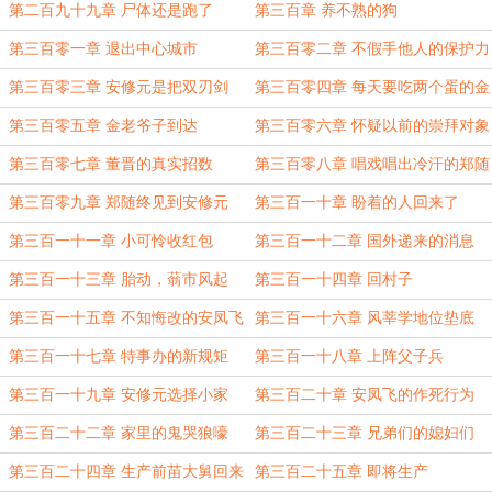
老
完
第二百九十九章 尸体还是跑了
第三百章 养不熟的狗
第三百零一章 退出中心城市
第三百零二章 不假手他人的保护力
第三百零三章 安修元是把双刃剑
第三百零四章 每天要吃两个蛋的金
焱
第三百零五章 金老爷子到达
第三百零六章 怀疑以前的崇拜对象
第三百零七章 董晋的真实招数
第三百零八章 唱戏唱出冷汗的郑随
第三百零九章 郑随终见到安修元
第三百一十章 盼着的人回来了
第三百一十一章 小可怜收红包
第三百一十二章 国外递来的消息
第三百一十三章 胎动，蓊市风起
第三百一十四章 回村子
第三百一十五章 不知悔改的安凤飞
第三百一十六章 风莘学地位垫底
第三百一十七章 特事办的新规矩
第三百一十八章 上阵父子兵
第三百一十九章 安修元选择小家
第三百二十章 安凤飞的作死行为
第三百二十二章 家里的鬼哭狼嚎
第三百二十三章 兄弟们的媳妇们
第三百二十四章 生产前苗大舅回来
第三百二十五章 即将生产