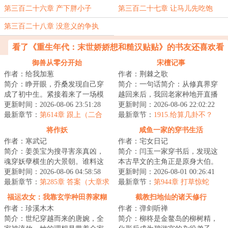
了
第三百二十六章 产下胖小子
第三百二十七章 让马儿先吃饱
第三百二十八章 没意义的争执
看了《重生年代：末世娇娇想和糙汉贴贴》的书友还喜欢看
御兽从零分开始
宋檀记事
作者：给我加葱
作者：荆棘之歌
简介：睁开眼，乔桑发现自己穿
简介：一句话简介：从修真界穿
成了初中生。紧接着来了一场模
越回来后，我回老家种地开直播
拟考。毕业她怕了吗？她怕
更新时间：2026-08-06 23:51:28
卖菜了！修成金丹渡劫失败的宋
更新时间：2026-08-06 22:02:22
了……这考的都什么...
最新章节：
第614章 跟上（二合
檀回到现代，发...
最新章节：
1915.给算几卦不？
一）
将作妖
咸鱼一家的穿书生活
作者：寒武记
作者：宅女日记
简介：姜羡宝为搜寻害亲真凶，
简介：闫玉一家穿书后，发现这
魂穿妖孽横生的大景朝。谁料这
本古早文的主角正是原身大伯。
里破案，不看证据，只靠卦师！
更新时间：2026-08-06 04:58:58
他们是扒着大伯喝血，早早被分
更新时间：2026-08-01 00:26:41
这不巧了嘛？！...
最新章节：
第285章 答案（大章求
家，在全文末尾...
最新章节：
第944章 打草惊蛇
月票）
福运农女：我靠玄学种田养家糊
截教扫地仙的诸天修行
作者：珍溪木木
作者：弹剑听禅
口
简介：世纪穿越而来的唐婉，全
简介：柳柊是金鳌岛的柳树精，