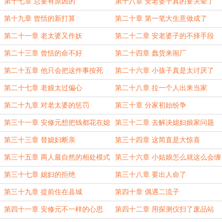
化
第十七章 总要有原因的
第十八章 安老婆子真的要哭晕了
第十九章 曾恬的新打算
第二十章 第一笔大生意做成了
第二十一章 老太婆又作妖
第二十二章 安老婆子的不择手段
第二十三章 曾恬的命不好
第二十四章 蠢货来闹厂
第二十五章 他只会把这件事按死
第二十六章 小孩子真是太讨厌了
第二十七章 老娘太过偏心
第二十八章 拉一个人出来当家
第二十九章 对老太婆的惩罚
第三十章 分家初始纷争
第三十一章 安修元想把钱都花在媳
第三十二章 去解决媳妇娘家问题
妇身上
第三十三章 替媳妇断亲
第三十四章 这简直是大惊喜
第三十五章 两人最自然的相处模式
第三十六章 小姑娘怎么就这么会缠
人呢
第三十七章 媳妇的拒绝
第三十八章 要出人命了
第三十九章 提前住在县城
第四十章 偶遇二流子
第四十一章 安修元不一样的心思
第四十二章 用探测仪扫了废品站