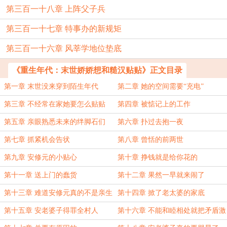
第三百一十八章 上阵父子兵
第三百一十七章 特事办的新规矩
第三百一十六章 风莘学地位垫底
《重生年代：末世娇娇想和糙汉贴贴》正文目录
第一章 末世没来穿到陌生年代
第二章 她的空间需要“充电”
第三章 不经常在家她要怎么贴贴
第四章 被惦记上的工作
第五章 亲眼熟悉未来的绊脚石们
第六章 扑过去抱一夜
第七章 抓紧机会告状
第八章 曾恬的前两世
第九章 安修元的小贴心
第十章 挣钱就是给你花的
第十一章 送上门的蠢货
第十二章 果然一早就来闹了
第十三章 难道安修元真的不是亲生
第十四章 掀了老太婆的家底
的
第十五章 安老婆子得罪全村人
第十六章 不能和睦相处就把矛盾激