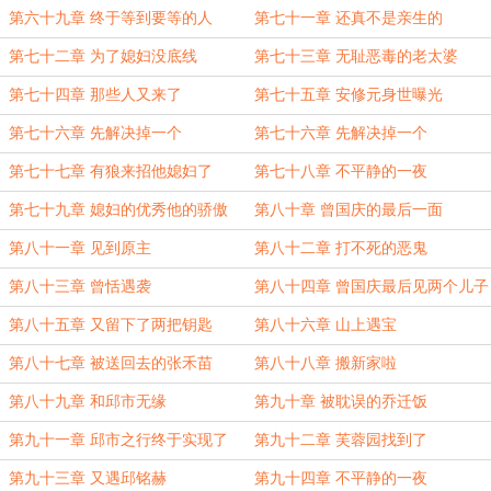
第六十九章 终于等到要等的人
第七十一章 还真不是亲生的
第七十二章 为了媳妇没底线
第七十三章 无耻恶毒的老太婆
第七十四章 那些人又来了
第七十五章 安修元身世曝光
第七十六章 先解决掉一个
第七十六章 先解决掉一个
第七十七章 有狼来招他媳妇了
第七十八章 不平静的一夜
第七十九章 媳妇的优秀他的骄傲
第八十章 曾国庆的最后一面
第八十一章 见到原主
第八十二章 打不死的恶鬼
第八十三章 曾恬遇袭
第八十四章 曾国庆最后见两个儿子
一面
第八十五章 又留下了两把钥匙
第八十六章 山上遇宝
第八十七章 被送回去的张禾苗
第八十八章 搬新家啦
第八十九章 和邱市无缘
第九十章 被耽误的乔迁饭
第九十一章 邱市之行终于实现了
第九十二章 芙蓉园找到了
第九十三章 又遇邱铭赫
第九十四章 不平静的一夜