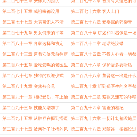
的敌人
第二百七十三章 安修元的担忧
第二百七十四章 被所有人遗忘的可
怜人
第二百七十五章 喊祖宗都没用
第二百七十六章 客人上门
第二百七十七章 大表哥识人不清
第二百七十八章 受委屈的韩柳青
第二百七十九章 男女何来的平等
第二百八十章 讲述和叫嚣像是一场
笑话
第二百八十一章 各家选择和协定
第二百八十二章 老话绝没错
第二百八十三章 逼着安修元前往蓊
第二百八十四章 不得人心者一切都
市
是徒劳
第二百八十五章 爱吃爱喝的老医生
第二百八十六章 保护居多要听话
第二百八十七章 独特的欢迎仪式
第二百八十八章 董晋这一出是什么
用意？
第二百八十九章 突然被会见
第二百九十章 听到郑医生的名字都
会吐
第二百九十一章 相纪受伤，车上治
第二百九十二章 紧张又迷茫的转移
疗
路
第二百九十三章 技能又增加了
第二百九十四章 害羞的相纪
第二百九十五章 从胜券在握到懵逼
第二百九十六章 一切计划都没施展
的董晋
开来
第二百九十七章 被亲孙子吐槽的风
第二百九十八章 郑随连一招都没过