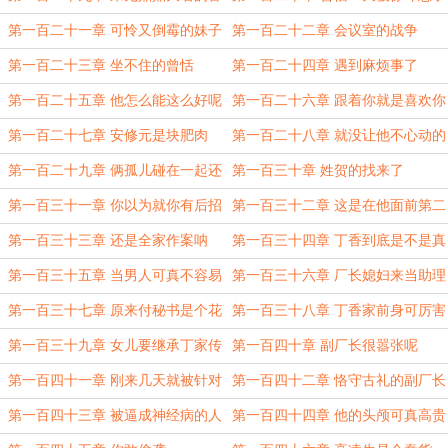
秘书
第一百二十一章 可怜又倒霉的妹子
第一百二十二章 会议室的战争
第一百二十三章 坐不住的曾恬
第一百二十四章 遇到麻烦事了
第一百二十五章 他怎么能这么好呢
第一百二十六章 跟着你就是喜欢你
第一百二十七章 安修元是块肥肉
第一百二十八章 就没让他不心动的
地方
第一百二十九章 俩孤儿碰在一起还
第一百三十章 姓贺的找来了
真是缘分
第一百三十一章 你以为就你有后招
第一百三十二章 这是在他面前第二
次昏迷
第一百三十三章 还是全家作案呐
第一百三十四章 丁香到底是不是真
的神经病
第一百三十五章 当男人可真不容易
第一百三十六章 厂长媳妇来当助理
了
第一百三十七章 原来付秘书是个花
第一百三十八章 丁香家前身可厉害
花公子
了
第一百三十九章 女儿要继承丁家传
第一百四十章 副厂长很嚣张呢
承的
第一百四十一章 刚来几天就被针对
第一百四十二章 恪守古礼的副厂长
了
第一百四十三章 被逼成神经病的人
第一百四十四章 他的头颅可真高贵