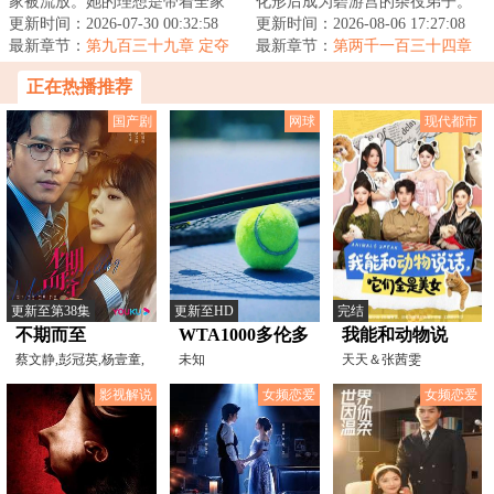
家被流放。她的理想是带着全家
化形后成为碧游宫的杂役弟子。
去致富，从此山高水长，远离朝
更新时间：2026-07-30 00:32:58
实际上，柳柊是杨眉大仙的后
更新时间：2026-08-06 17:27:08
堂恩怨。只是理...
最新章节：
第九百三十九章 定夺
裔，具有变异的时...
最新章节：
第两千一百三十四章
神仙炮灰9
正在热播推荐
国产剧
网球
现代都市
更新至第38集
更新至HD
完结
不期而至
WTA1000多伦多
我能和动物说
蔡文静,彭冠英,杨壹童,
站女单第一轮：
未知
话，它们全是美
天天＆张茜雯
王劲松,李乃文,岳旸,
王欣瑜VS卡萨金
女
影视解说
女频恋爱
女频恋爱
娜