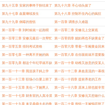
第九十五章 安家的事终于快结束了
第九十六章 不心动头拔了
第九十七章 血案继续发生
第九十八章 控制不住内心的疯狂
第九十九章 倒霉的曾恬
第一百章 调查步入难题
第一百零一章 到时候就一起跑呗
第一百零二章 安修元上交家底
第一百零三章 安修元最后一次帮忙
第一百零四章 媳妇再也不缺黄金了
第一百零五章 得到考试资格
第一百零六章 带着一车厢黄金回来
了
第一百零七章 一种离不开她的病
第一百零八章 在你面前就不需要脸
第一百零九章 都这个年纪早就不缺
第一百一十章 幼稚又故意的安某人
妈了
第一百一十一章 我送孩子妈上学
第一百一十二章 鼻血直流的一幕很
不错
第一百一十三章 职场小白要上班了
第一百一十四章 提前养老的工作
第一百一十五章 美化一下她男人
第一百一十六章 原来上班也挺辛苦
的
第一百一十七章 财务室的人真冷漠
第一百一十八章 安修元又想做什么
第一百一十九章 来见鼎鼎大名的鲁
第一百二十章 曾恬一天被惊吓怒了