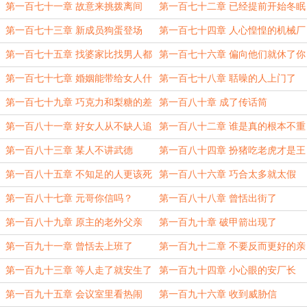
第一百七十一章 故意来挑拨离间
第一百七十二章 已经提前开始冬眠
的人
第一百七十三章 新成员狗蛋登场
第一百七十四章 人心惶惶的机械厂
第一百七十五章 找婆家比找男人都
第一百七十六章 偏向他们就休了你
重要
第一百七十七章 婚姻能带给女人什
第一百七十八章 聒噪的人上门了
么
第一百七十九章 巧克力和梨糖的差
第一百八十章 成了传话筒
距
第一百八十一章 好女人从不缺人追
第一百八十二章 谁是真的根本不重
的
要
第一百八十三章 某人不讲武德
第一百八十四章 扮猪吃老虎才是王
道
第一百八十五章 不知足的人更该死
第一百八十六章 巧合太多就太假
第一百八十七章 元哥你信吗？
第一百八十八章 曾恬出街了
第一百八十九章 原主的老外父亲
第一百九十章 破甲箭出现了
第一百九十一章 曾恬去上班了
第一百九十二章 不要反而更好的亲
情
第一百九十三章 等人走了就安生了
第一百九十四章 小心眼的安厂长
第一百九十五章 会议室里看热闹
第一百九十六章 收到威胁信