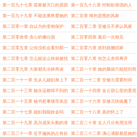
第一百九十七章 苗家被灭口的原因
第一百九十八章 控制欲很强的人
第一百九十九章 不能连累疼爱她的
第二百章 唯利是图的风家
人
第二百零一章 自认为的变相保护
第二百零二章 安修元不承认风家
第二百零叁章 贪心的傻白甜
第二百零四章 最后一次相见
第二百零五章 让你没机会看到那一
第二百零六章 抓到就捆回家
天
第二百零七章 怎么能这么快就被找
第二百零八章 你怎么舍得离开
到
第二百零九章 大家都先冷静再谈
第二百一十章 她的脑袋只能想到简
单的计划
第二百一十一章 先从儿媳妇身上下
第二百一十二章 安修元需要时间
手
第二百一十三章 她永远都得不到的
第二百一十四章 金云碧心里的委屈
母爱
和恨意
第二百一十五章 秘书惹事领导表忠
第二百一十六章 安修元快疯魔了
心
第二百一十七章 媳妇我能姓金吗
第二百一十八章 真的怀上了
第二百一十九章 高兴成呆头鹅的准
第二百二十章 女人只分有用没用
爸爸
第二百二十一章 近乎偏执的占有欲
第二百二十二章 满心满眼都是她的