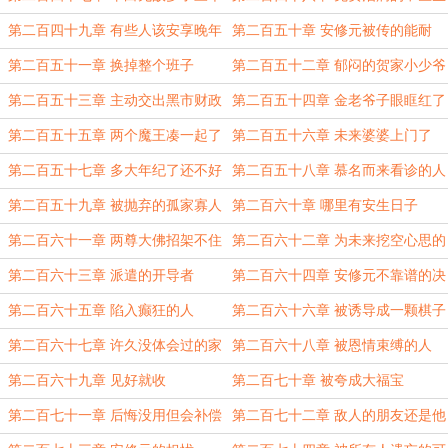
哥
第二百四十九章 有些人该安享晚年
第二百五十章 安修元被传的能耐
了
第二百五十一章 换掉整个班子
第二百五十二章 郁闷的贺家小少爷
第二百五十三章 主动交出黑市财政
第二百五十四章 金老爷子眼眶红了
大权
第二百五十五章 两个魔王凑一起了
第二百五十六章 未来婆婆上门了
第二百五十七章 多大年纪了还不好
第二百五十八章 慕名而来看诊的人
意思
第二百五十九章 被抛弃的孤家寡人
第二百六十章 哪里有安生日子
第二百六十一章 两尊大佛招架不住
第二百六十二章 为未来挖空心思的
人
第二百六十三章 派遣的开导者
第二百六十四章 安修元不靠谱的决
定
第二百六十五章 陷入癫狂的人
第二百六十六章 被诱导成一颗棋子
第二百六十七章 许久没体会过的家
第二百六十八章 被恩情束缚的人
庭温暖
第二百六十九章 见好就收
第二百七十章 被夸成大福宝
第二百七十一章 后悔没用但会补偿
第二百七十二章 敌人的朋友还是他