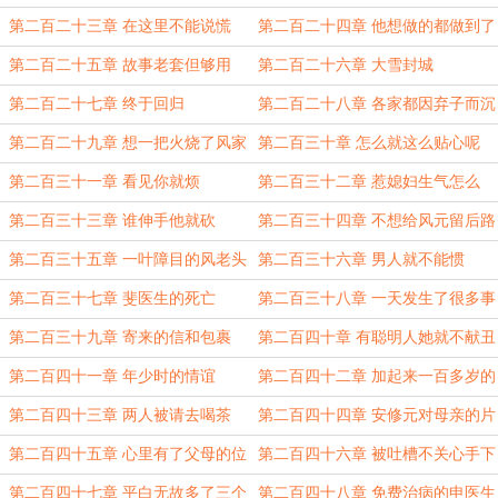
人
第二百二十三章 在这里不能说慌
第二百二十四章 他想做的都做到了
第二百二十五章 故事老套但够用
第二百二十六章 大雪封城
第二百二十七章 终于回归
第二百二十八章 各家都因弃子而沉
思
第二百二十九章 想一把火烧了风家
第二百三十章 怎么就这么贴心呢
第二百三十一章 看见你就烦
第二百三十二章 惹媳妇生气怎么
办？
第二百三十三章 谁伸手他就砍
第二百三十四章 不想给风元留后路
了
第二百三十五章 一叶障目的风老头
第二百三十六章 男人就不能惯
第二百三十七章 斐医生的死亡
第二百三十八章 一天发生了很多事
第二百三十九章 寄来的信和包裹
第二百四十章 有聪明人她就不献丑
了
第二百四十一章 年少时的情谊
第二百四十二章 加起来一百多岁的
人打架
第二百四十三章 两人被请去喝茶
第二百四十四章 安修元对母亲的片
刻心软
第二百四十五章 心里有了父母的位
第二百四十六章 被吐槽不关心手下
置
个人问题
第二百四十七章 平白无故多了三个
第二百四十八章 免费治病的申医生