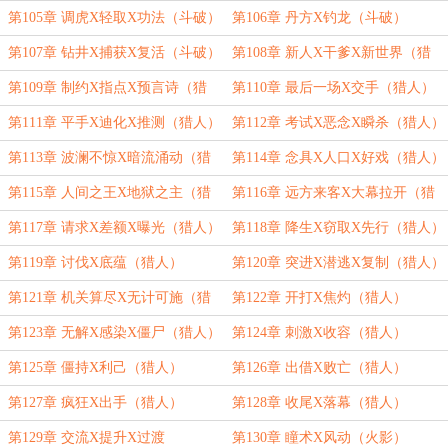
第105章 调虎X轻取X功法（斗破）
第106章 丹方X钓龙（斗破）
第107章 钻井X捕获X复活（斗破）
第108章 新人X干爹X新世界（猎
人）
第109章 制约X指点X预言诗（猎
第110章 最后一场X交手（猎人）
人）
第111章 平手X迪化X推测（猎人）
第112章 考试X恶念X瞬杀（猎人）
第113章 波澜不惊X暗流涌动（猎
第114章 念具X人口X好戏（猎人）
人）
第115章 人间之王X地狱之主（猎
第116章 远方来客X大幕拉开（猎
人）
人）
第117章 请求X差额X曝光（猎人）
第118章 降生X窃取X先行（猎人）
第119章 讨伐X底蕴（猎人）
第120章 突进X潜逃X复制（猎人）
第121章 机关算尽X无计可施（猎
第122章 开打X焦灼（猎人）
人）
第123章 无解X感染X僵尸（猎人）
第124章 刺激X收容（猎人）
第125章 僵持X利己（猎人）
第126章 出借X败亡（猎人）
第127章 疯狂X出手（猎人）
第128章 收尾X落幕（猎人）
第129章 交流X提升X过渡
第130章 瞳术X风动（火影）