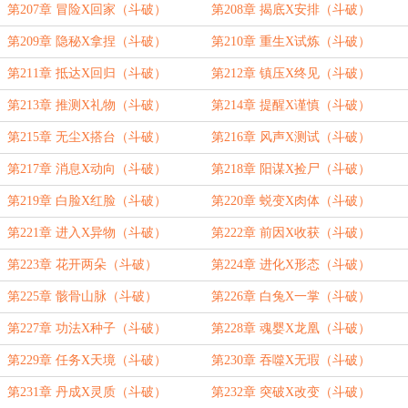
第207章 冒险X回家（斗破）
第208章 揭底X安排（斗破）
第209章 隐秘X拿捏（斗破）
第210章 重生X试炼（斗破）
第211章 抵达X回归（斗破）
第212章 镇压X终见（斗破）
第213章 推测X礼物（斗破）
第214章 提醒X谨慎（斗破）
第215章 无尘X搭台（斗破）
第216章 风声X测试（斗破）
第217章 消息X动向（斗破）
第218章 阳谋X捡尸（斗破）
第219章 白脸X红脸（斗破）
第220章 蜕变X肉体（斗破）
第221章 进入X异物（斗破）
第222章 前因X收获（斗破）
第223章 花开两朵（斗破）
第224章 进化X形态（斗破）
第225章 骸骨山脉（斗破）
第226章 白兔X一掌（斗破）
第227章 功法X种子（斗破）
第228章 魂婴X龙凰（斗破）
第229章 任务X天境（斗破）
第230章 吞噬X无瑕（斗破）
第231章 丹成X灵质（斗破）
第232章 突破X改变（斗破）