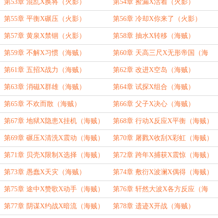
第53章 混乱X换将（火影）
第54章 捡漏X活着（火影）
第55章 平衡X碾压（火影）
第56章 冷却X你来了（火影）
第57章 黄泉X禁锢（火影）
第58章 抽水X转移（海贼）
第59章 不解X习惯（海贼）
第60章 天高三尺X无形帝国（海
贼）
第61章 五招X战力（海贼）
第62章 改进X空岛（海贼）
第63章 消磁X群雄（海贼）
第64章 试探X组合（海贼）
第65章 不欢而散（海贼）
第66章 父子X决心（海贼）
第67章 地狱X隐患X挂机（海贼）
第68章 行动X反应X平衡（海贼）
第69章 碾压X清洗X震动（海贼）
第70章 屠戮X收刮X彩虹（海贼）
第71章 贝壳X限制X选择（海贼）
第72章 跨年X捕获X震惊（海贼）
第73章 愚蠢X天灾（海贼）
第74章 敷衍X波澜X偶得（海贼）
第75章 途中X赞歌X动手（海贼）
第76章 轩然大波X各方反应（海
贼）
第77章 阴谋X约战X暗流（海贼）
第78章 遗迹X开战（海贼）