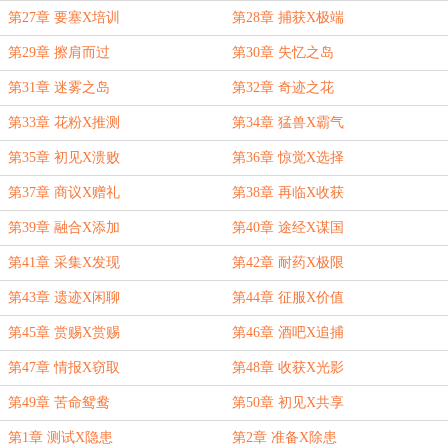
第27章 要塞X培训
第28章 捕获X极端
第29章 擦肩而过
第30章 失忆之岛
第31章 迷雾之岛
第32章 奇迹之花
第33章 花粉X推测
第34章 猛兽X霸气
第35章 初见X溃败
第36章 惊觉X选择
第37章 商议X赠礼
第38章 再临X收获
第39章 融合X添加
第40章 途经X谋国
第41章 采集X发现
第42章 耐药X极限
第43章 遗迹X闲聊
第44章 征服X价值
第45章 赏赐X赏赐
第46章 酒吧X追捕
第47章 情报X窃取
第48章 收获X光影
第49章 苦命鸳鸯
第50章 初见X共享
第1章 测试X隐患
第2章 准备X除患