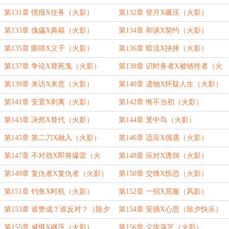
第131章 情报X任务（火影）
第132章 登月X碾压（火影）
第133章 傀儡X典籍（火影）
第134章 和谈X契约（火影）
第135章 眼睛X义子（火影）
第136章 暗流X抉择（火影）
第137章 争论X替死鬼（火影）
第138章 识时务者X被牺牲者（火
影）
第139章 来访X来意（火影）
第140章 遗物X怀疑人生（火影）
第141章 安置X剥离（火影）
第142章 悔不当初（火影）
第143章 决然X替代（火影）
第144章 笼中鸟（火影）
第145章 第二刀X融入（火影）
第146章 适应X偶遇（火影）
第147章 不对劲X即将爆雷（火
第148章 应对X诱饵（火影）
影）
第149章 复仇者X复仇者（火影）
第150章 交锋X惊恐（火影）
第151章 钓鱼X时机（火影）
第152章 一招X屈服（风影）
第153章 谁赞成？谁反对？（除夕
第154章 安插X心思（除夕快乐）
快乐）
第155章 威慑X碾压（火影）
第156章 尘埃落定（火影）