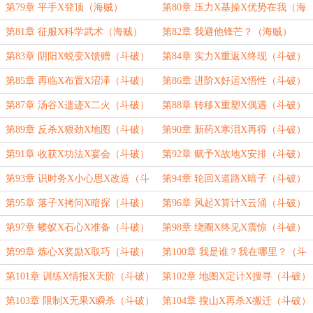
第79章 平手X登顶（海贼）
第80章 压力X基操X优势在我（海
贼）
第81章 征服X科学武术（海贼）
第82章 我避他锋芒？（海贼）
第83章 阴阳X蜕变X馈赠（斗破）
第84章 实力X重返X终现（斗破）
第85章 再临X布置X沼泽（斗破）
第86章 进阶X好运X悟性（斗破）
第87章 汤谷X遗迹X二火（斗破）
第88章 转移X重塑X偶遇（斗破）
第89章 反杀X狠劲X地图（斗破）
第90章 新药X寒泪X再得（斗破）
第91章 收获X功法X宴会（斗破）
第92章 赋予X故地X安排（斗破）
第93章 识时务X小心思X改造（斗
第94章 轮回X道路X暗子（斗破）
破）
第95章 落子X拷问X暗探（斗破）
第96章 风起X算计X云涌（斗破）
第97章 蝼蚁X石心X准备（斗破）
第98章 绕圈X终见X震惊（斗破）
第99章 炼心X奖励X取巧（斗破）
第100章 我是谁？我在哪里？（斗
破）
第101章 训练X情报X天阶（斗破）
第102章 地图X定计X搜寻（斗破）
第103章 限制X无果X瞬杀（斗破）
第104章 搜山X再杀X搬迁（斗破）