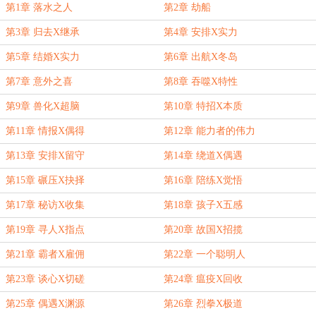
第1章 落水之人
第2章 劫船
第3章 归去X继承
第4章 安排X实力
第5章 结婚X实力
第6章 出航X冬岛
第7章 意外之喜
第8章 吞噬X特性
第9章 兽化X超脑
第10章 特招X本质
第11章 情报X偶得
第12章 能力者的伟力
第13章 安排X留守
第14章 绕道X偶遇
第15章 碾压X抉择
第16章 陪练X觉悟
第17章 秘访X收集
第18章 孩子X五感
第19章 寻人X指点
第20章 故国X招揽
第21章 霸者X雇佣
第22章 一个聪明人
第23章 谈心X切磋
第24章 瘟疫X回收
第25章 偶遇X渊源
第26章 烈拳X极道