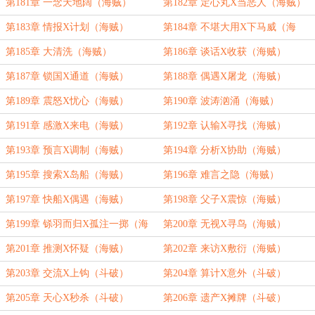
第181章 一念天地阔（海贼）
第182章 定心丸X当恶人（海贼）
第183章 情报X计划（海贼）
第184章 不堪大用X下马威（海
贼）
第185章 大清洗（海贼）
第186章 谈话X收获（海贼）
第187章 锁国X通道（海贼）
第188章 偶遇X屠龙（海贼）
第189章 震怒X忧心（海贼）
第190章 波涛汹涌（海贼）
第191章 感激X来电（海贼）
第192章 认输X寻找（海贼）
第193章 预言X调制（海贼）
第194章 分析X协助（海贼）
第195章 搜索X岛船（海贼）
第196章 难言之隐（海贼）
第197章 快船X偶遇（海贼）
第198章 父子X震惊（海贼）
第199章 铩羽而归X孤注一掷（海
第200章 无视X寻鸟（海贼）
贼）
第201章 推测X怀疑（海贼）
第202章 来访X敷衍（海贼）
第203章 交流X上钩（斗破）
第204章 算计X意外（斗破）
第205章 天心X秒杀（斗破）
第206章 遗产X摊牌（斗破）