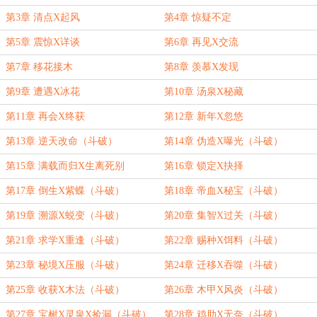
第3章 清点X起风
第4章 惊疑不定
第5章 震惊X详谈
第6章 再见X交流
第7章 移花接木
第8章 羡慕X发现
第9章 遭遇X冰花
第10章 汤泉X秘藏
第11章 再会X终获
第12章 新年X忽悠
第13章 逆天改命（斗破）
第14章 伪造X曝光（斗破）
第15章 满载而归X生离死别
第16章 锁定X抉择
第17章 倒生X紫蝶（斗破）
第18章 帝血X秘宝（斗破）
第19章 溯源X蜕变（斗破）
第20章 集智X过关（斗破）
第21章 求学X重逢（斗破）
第22章 赐种X饵料（斗破）
第23章 秘境X压服（斗破）
第24章 迁移X吞噬（斗破）
第25章 收获X木法（斗破）
第26章 木甲X风炎（斗破）
第27章 宝树X灵泉X捡漏（斗破）
第28章 鸡肋X无奈（斗破）