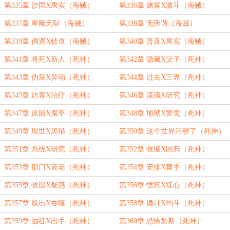
第335章 沙国X果实（海贼）
第336章 赌客X激斗（海贼）
第337章 卑鄙无耻（海贼）
第338章 无所谓（海贼）
第339章 偶遇X转道（海贼）
第340章 普及X果实（海贼）
第341章 将死X新人（死神）
第342章 隐藏X父子（死神）
第343章 伪装X异动（死神）
第344章 过去X三界（死神）
第345章 访客X治疗（死神）
第346章 流魂X研究（死神）
第347章 原因X鬼卒（死神）
第348章 地狱X警觉（死神）
第349章 现世X黑猫（死神）
第350章 这个世界污秽了（死神）
第351章 系统X研究（死神）
第352章 收编X回归（死神）
第353章 部门X衰老（死神）
第354章 安排X棘手（死神）
第355章 收留X疑惑（死神）
第356章 愤怒X练心（死神）
第357章 取出X吞噬（死神）
第358章 诡计X约斗（死神）
第359章 远征X出手（死神）
第360章 恐怖如斯（死神）