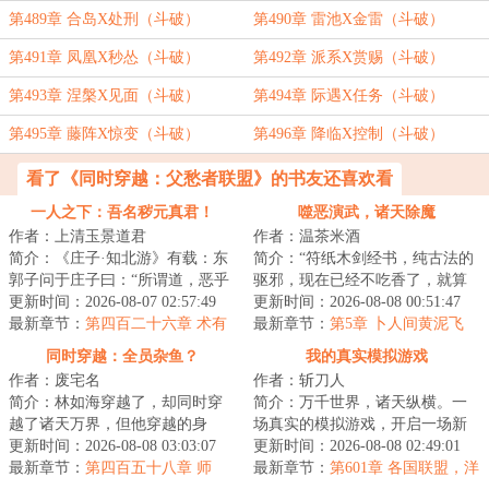
第489章 合岛X处刑（斗破）
第490章 雷池X金雷（斗破）
第491章 凤凰X秒怂（斗破）
第492章 派系X赏赐（斗破）
第493章 涅槃X见面（斗破）
第494章 际遇X任务（斗破）
第495章 藤阵X惊变（斗破）
第496章 降临X控制（斗破）
看了《同时穿越：父愁者联盟》的书友还喜欢看
一人之下：吾名秽元真君！
噬恶演武，诸天除魔
作者：上清玉景道君
作者：温茶米酒
简介：《庄子·知北游》有载：东
简介：“符纸木剑经书，纯古法的
郭子问于庄子曰：“所谓道，恶乎
驱邪，现在已经不吃香了，就算
在？”庄子曰：“无所不在。”东郭
更新时间：2026-08-07 02:57:49
术士出门，都得带个二百斤的香
更新时间：2026-08-08 00:51:47
子曰：...
最新章节：
第四百二十六章 术有
炉防身，你不...
最新章节：
第5章 卜人间黄泥飞
二象
鸟，翻云手喜得正餐（6200单
同时穿越：全员杂鱼？
我的真实模拟游戏
更）
作者：废宅名
作者：斩刀人
简介：林如海穿越了，却同时穿
简介：万千世界，诸天纵横。一
越了诸天万界，但他穿越的身
场真实的模拟游戏，开启一场新
份，每一个都是杂鱼。就连同时
更新时间：2026-08-08 03:03:07
的人生。年的世界，当别人都在
更新时间：2026-08-08 02:49:01
穿越的金手指，也...
最新章节：
第四百五十八章 师
下海经商，当二...
最新章节：
第601章 各国联盟，洋