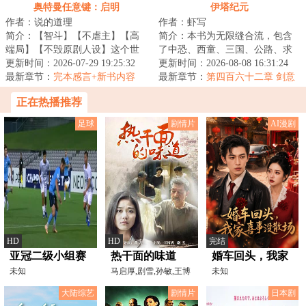
父，你没死啊
人的插手
奥特曼任意键：启明
伊塔纪元
作者：说的道理
作者：虾写
简介：【智斗】【不虐主】【高
简介：本书为无限缝合流，包含
端局】【不毁原剧人设】这个世
了中恐、西童、三国、公路、求
界，防卫队由各种重量级成员构
更新时间：2026-07-29 19:25:32
生、丧尸、克苏鲁、星际等元素
更新时间：2026-08-08 16:31:24
成:总监城府深...
最新章节：
完本感言+新书内容
副本。战斗系统...
最新章节：
第四百六十二章 剑意
+推一本万订骑士文《谁让他当假
正在热播推荐
面骑士的！》
足球
剧情片
AI漫剧
HD
HD
完结
亚冠二级小组赛
热干面的味道
婚车回头，我家
悉尼VS广岛三箭
未知
马启厚,剧雪,孙敏,王博
喜事没散场
未知
霄,任伟
20241107
大陆综艺
剧情片
日本剧