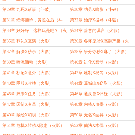
第29章 九死X诸事（斗破）
第30章 功劳X暗影（斗破）
第31章 螳螂捕蝉，黄雀在后（斗
第32章 治疗X搜寻（斗破）
破）
第33章 好好好，这样玩是吧？（火
第34章 善意的谎言（火影）
影）
第35章 葬礼X互演（火影）
第36章 各怀鬼胎X高御产巢（火
影）
第37章 解决X秒杀（火影）
第38章 争分夺秒X麻了（火影）
第39章 暗流涌动（火影）
第40章 进化X蠢动（火影）
第41章 标记X意外（火影）
第42章 建制X秘闻（火影）
第43章 臣服X收揽（火影）
第44章 葛城山X窃取（火影）
第45章 归来X任务（火影）
第46章 通灵兽X怀疑（火影）
第47章 囚徒X变革（火影）
第48章 内核X血墨（火影）
第49章 藏经X幻境（火影）
第50章 无名X面具（火影）
第51章 危机X转移X除患（火影）
第52章 仙法X木偶（火影）