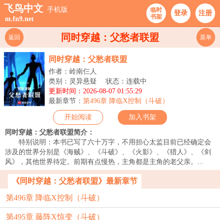
飞鸟中文
手机版
临时
登录
注册
书架
m.fn9.net
同时穿越：父愁者联盟
返回
菜单
同时穿越：父愁者联盟
作者：岭南仨人
类别：灵异悬疑
状态：连载中
更新时间：2026-08-07 01:55:29
最新章节：
第496章 降临X控制（斗破）
开始阅读
加入书架
同时穿越：父愁者联盟简介：
特别说明：本书已写了六十万字，不用担心太监目前已经确定会
涉及的世界分别是《海贼》、《斗破》、《火影》、《猎人》、《剑
风》，其他世界待定。前期有点慢热，主角都是主角的老父亲。...
《同时穿越：父愁者联盟》最新章节
第496章 降临X控制（斗破）
第495章 藤阵X惊变（斗破）