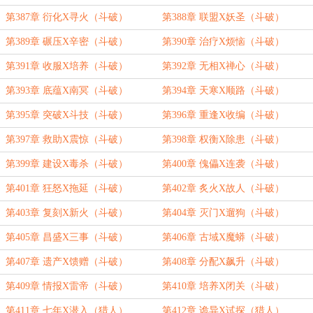
第387章 衍化X寻火（斗破）
第388章 联盟X妖圣（斗破）
第389章 碾压X辛密（斗破）
第390章 治疗X烦恼（斗破）
第391章 收服X培养（斗破）
第392章 无相X禅心（斗破）
第393章 底蕴X南冥（斗破）
第394章 天寒X顺路（斗破）
第395章 突破X斗技（斗破）
第396章 重逢X收编（斗破）
第397章 救助X震惊（斗破）
第398章 权衡X除患（斗破）
第399章 建设X毒杀（斗破）
第400章 傀儡X连袭（斗破）
第401章 狂怒X拖延（斗破）
第402章 炙火X故人（斗破）
第403章 复刻X新火（斗破）
第404章 灭门X遛狗（斗破）
第405章 昌盛X三事（斗破）
第406章 古域X魔蟒（斗破）
第407章 遗产X馈赠（斗破）
第408章 分配X飙升（斗破）
第409章 情报X雷帝（斗破）
第410章 培养X闭关（斗破）
第411章 七年X潜入（猎人）
第412章 诡异X试探（猎人）